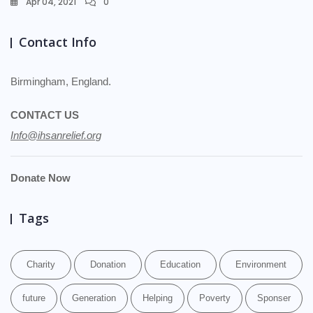
Apr 04, 2021
0
Contact Info
Birmingham, England.
CONTACT US
Info@ihsanrelief.org
Donate Now
Tags
Charity
Donation
Education
Environment
future
Generation
Helping
Poverty
Sponser